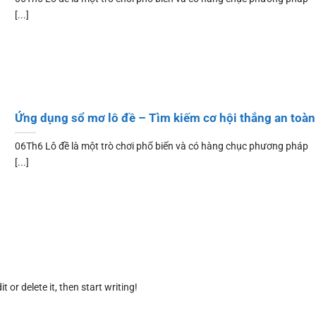
[...]
Ứng dụng sổ mơ lô đề – Tìm kiếm cơ hội thắng an toàn
06Th6 Lô đề là một trò chơi phổ biến và có hàng chục phương pháp
[...]
 or delete it, then start writing!