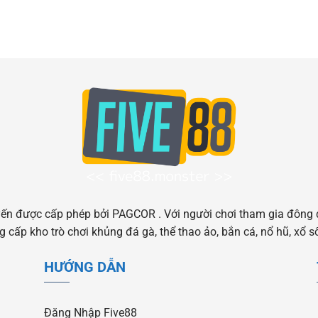
uyến được cấp phép bởi PAGCOR . Với người chơi tham gia đông 
 cấp kho trò chơi khủng đá gà, thể thao ảo, bắn cá, nổ hũ, xổ s
HƯỚNG DẪN
Đăng Nhập Five88