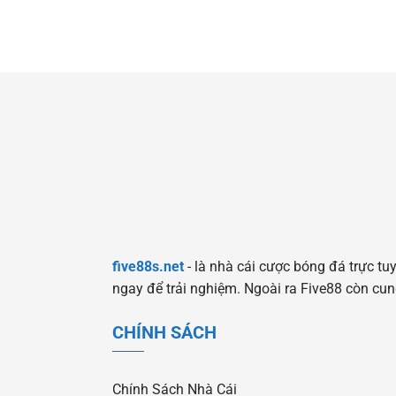
five88s.net
- là nhà cái cược bóng đá trực t
ngay để trải nghiệm. Ngoài ra Five88 còn cung
CHÍNH SÁCH
Chính Sách Nhà Cái