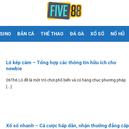
SINO
BẮN CÁ
THỂ THAO
ĐÁ GÀ
XỔ SỐ
NỔ HŨ
Lô kép câm – Tổng hợp các thông tin hữu ích cho
newbie
06Th6 Lô đề là một trò chơi phổ biến và có hàng chục phương pháp
[...]
Xổ số nhanh – Cá cược hấp dẫn, nhận thưởng đẳng cấp